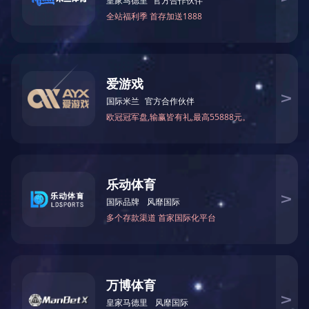
真空脱泡机、真空包装设备压力测量
医用灭菌、低温真空消毒设备压力检测
大气压力检测、高度计
流体力学、水工试验、水轮机测压
石油、石化、天然气管道防爆压力测量
食品、药品、粘稠介质压力测量
高温介质压力测量
液位类
水位监测（河道，湖泊，水库，水坝，地下水位监测，水文勘
测）
城市供排水（蓄水池、水箱、楼宇供水池、恒压供水、污水池
等）