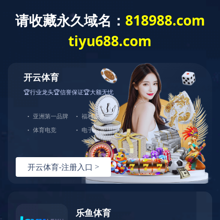
行业应用
首页 >> 行业应用
热搜产品：
微压传感器
真空压力传感器
高频动态压力变送器
温压一体式压力传感器