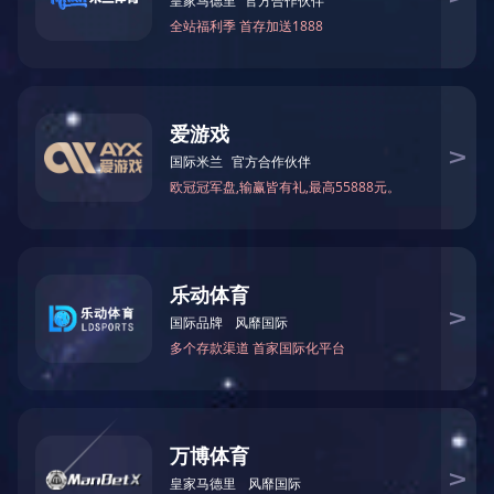
SUAY12.6高精度液位变送器
产品详情
测量范围
投入式 0-0.1mH2O...200mH2O（可选绝
压）
分体式 0-20mH2O
插入式 0-2mH2O
安装式 0-0.1mH2O...3000mH2O（可选绝
压）
信号输
4-20mA 0-5V 1-5V
12-36VDC(典型24VDC)
出/供电
0-10V
0.5-4.5V
5VDC/12-36VDC(典型