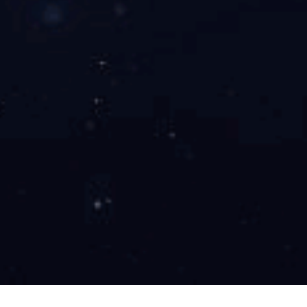
国产高精度压力传感器
万分之五高精度压力变送器
高精度压
力测量
高精度压力检测
高精度压力计
高精度压力表
高
精度压力仪表
0.075%高精度压力变送器
0.075%高精度压力传感
器
SUAY12高精度压力传感器/变送器
数字压力传感器和变送器
数字水位传感器
可远传压力变送器
可远传压力传感器
智
能调零压力变送器
智能调零压力传感器
可清零压力变送器
可清零压力传感器
现场可调压力变送器
现场可调压力传感
器
可调零调满度压力变送器
可调零调满度压力传感器
485输
出压力变送器
485输出压力传感器
数字输出压力变送器
数字
输出压力传感器
智能压力变送器
智能压力传感器
数字压力
变送器
数字压力传感器
SUAY15数字压力传感器/变送器
温压一体式压力传感器变送器
温度液位一体式变送器
熔体压力变送器
温度压力一体变送
器
温度压力一体传感器
温压一起测量
温压一体测量
温
压一体式压力变送器
温压一体式压力传感器
SUAY18温压一体
式变送器
真空压力传感器变送器